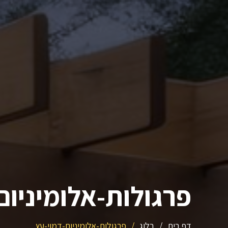
פרגולות-אלומיניום
דף בית
/
בלוג
/
פרגולות-אלומיניום-דמוי-עץ