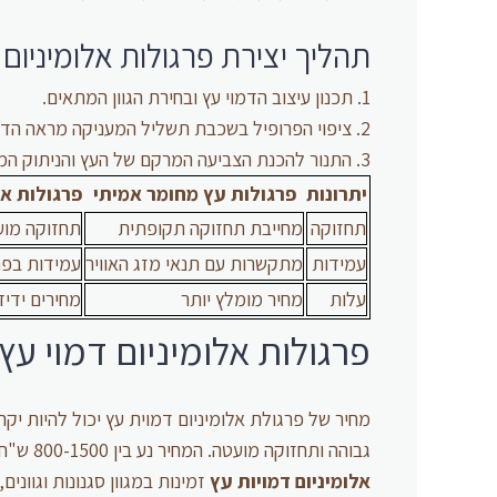
תהליך יצירת פרגולות אלומיניום
תכנון עיצוב הדמוי עץ ובחירת הגוון המתאים.
ציפוי הפרופיל בשכבת תשליל המעניקה מראה הדו
התנור להכנת הצביעה המרקם של העץ והניתוק המל
יתרונות
פרגולות עץ מחומר אמיתי
פרגולות אל
תחזוקה
מחייבת תחזוקה תקופתית
תחזוקה מוע
עמידות
מתקשרות עם תנאי מזג האוויר
עמידות בפני
עלות
מחיר מומלץ יותר
מחירים ידיד
פרגולות אלומיניום דמוי עץ 
מחיר של פרגולת אלומיניום דמוית עץ יכול להיות יק
גבוהה ותחזוקה מועטה. המחיר נע בין 800-1500 ש"ח למ"ר, תלוי בגודל הפרגולה ובתוספות המבוקשות.
אלומיניום דמויות עץ
זמינות במגוון סגנונות וגוונים