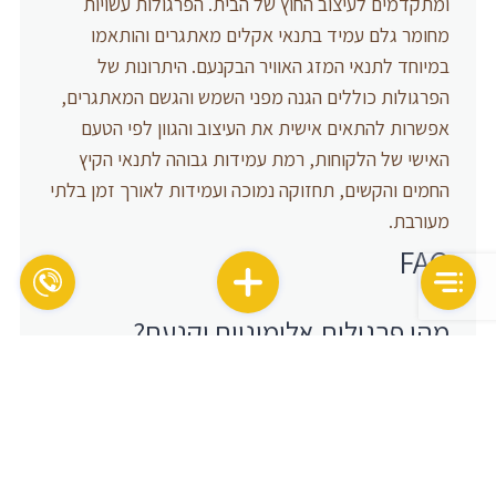
ומתקדמים לעיצוב החוץ של הבית. הפרגולות עשויות
מחומר גלם עמיד בתנאי אקלים מאתגרים והותאמו
במיוחד לתנאי המזג האוויר הבקנעם. היתרונות של
הפרגולות כוללים הגנה מפני השמש והגשם המאתגרים,
אפשרות להתאים אישית את העיצוב והגוון לפי הטעם
האישי של הלקוחות, רמת עמידות גבוהה לתנאי הקיץ
החמים והקשים, תחזוקה נמוכה ועמידות לאורך זמן בלתי
מעורבת.
FAQ
מהן פרגולות אלומיניום יקנעם?
פרגולות אלומיניום יקנעם הן מבנים מתכתיים העשויים
מאלומיניום ומיועדים להתקנה במרפסות, גינות וחצרות,
שיכונים, ועוד. הם מעניקים הצלה מפני השמש והגשם,
עוזרים ליצירת אווירה נעימה ומספקים עיצוב מרשים
לגינה או חצר.