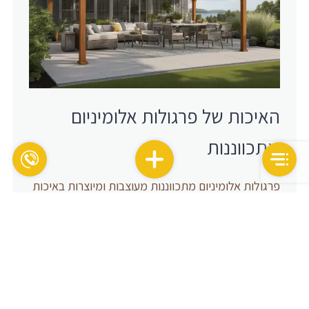
האיכות של פרגולות אלומיניום
מתכווננות
פרגולות אלומיניום מתכווננות מעוצבות ומיוצרות באיכות
גבוהה. הן מיוצרות ממתכת אלומיניום, הידועה בעמידותה
בפני מזג האוויר ובקלות התחזוקה. הפרגולות עמידות
לגשם, שמש, רוחות חזקות ומזג האוויר היבש באופן כללי.
בנוסף, הן עמידות בפני חלודה ופגיעה מהסביבה
החיצונית. עם תחזוקה תקינה ושימור, פרגולות אלומיניום
מתכווננות יכולות להחזיק לאורך זמן ולתת מענה לצרכים