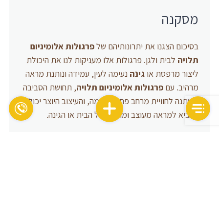
מסקנה
בסיכום הצגנו את יתרונותיהם של
פרגולות אלומיניום
תלויה
לבית ולגן. פרגולות אלו מעניקות לנו את היכולת
ליצור מרפסת או
גינה
נעימה לעין, עמידה ונותנת מראה
מרהיב. עם
פרגולות אלומיניום תלויה
, תחושת הסביבה
משתנה לחוויית מרחב פתוח ונעימה, והעיצוב היוצר יכול
להביא למראה מעוצב ומודרני של הבית או הגינה.
בנוסף לפרגולות אלומיניום תלויה נאמר שהן גם
מאפשרות
התאמה
אישית מלאה. בזכות חומר
האלומיניום המתכתי הקל והחזק, אפשר ליצור פרגולות
בכל צורה ומידה שתתאים לאזור המבוקש. שוק הפרגולות
האלומיניום התלויות מציע מגוון עיצובים שכוללים גם
אפשרויות צבעים וסגנונות ייחודיים.