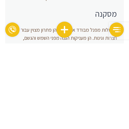
מסקנה
פרגולות מפנל מבודד אלומיניום הן פתרון מצוין עבור
חצרות וגינות. הן מעניקות הגנה מפני השמש והגשם,
והבידוד התרמי והאקוסטי שלהן מספק בידוד מושלם
מפני החום והקור. הן מתיימרות לתחזק במבחן הזמן
ונמצאות בעיצוב אסתטי ומותאם למראה החיצוני של
הבית.
FAQ
מהם התכונות של פרגולות מפנל
מבודד אלומיניום?
הפרגולות מפנל מבודד עשויות מפנל אלומיניום איכותי
המתכתב ביעילות עם מרזבים לניקוז המים ותעלות