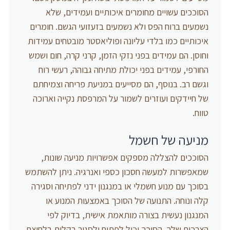
הסוככים עשויים מחומרים איכותיים ועמידים, שלא
נשמעים ברוח הפס ולא נשמעים בזעזועי הגשם. חומרים
איכותיים כמו בלדי עליונה ופוליאסטר מובטחים עמידות
וחוסן. הם עמידים בפני נזקי הזמן, קרני קרה, חום ושמש
החורפי, עמידים בפני יכולת מתיחה גבוהה, רעשי רוח
וגשם רב. בנוסף, הם מסייעים במניעת פריחה וצמיחתם
של חיידקים ועוזרים לשמור על המרפסת נקייה וארוכה
טווח.
מניעה של חשמל
הסוככים להצללה מספקים אפשרויות מניעה שונות,
שמאפשרות למעשה חסכון כספי ואנרגיה. ניתן להשתמש
בסוכך עם מנוע חשמלי או במנגנון ידני לפתיחה וסגירה
קלה ונוחה. התנועה של הסוכך באמצעות המנוע או
המנגנון נעשית בצורה מותאמת אישית, בדיוק לפי
הצרכים שלך. הסוכך יכול לפתוח ולסגור בקלות בלחיצת