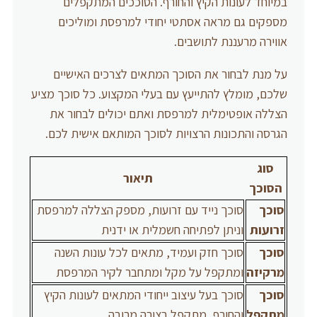
במיוחד לעונות הקיץ והחורף. הסוככים המתקפלים
מספקים גם מראה אסתטי יחודי למרפסת ומוליכים
אווירה מרעננת לתושבים.
על מנת לבחור את הסוכך המתאים לצרכים האישיים
שלכם, מומלץ להתייעץ עם בעלי המקצוע. כל סוכך מציע
הצללה אופטימלית למרפסת ואתם יכולים לבחור את
הגרסה והתכונות הרצויות לסוכך המותאם אישית לכם.
סוג
תיאור
הסוכך
סוכך
סוכך נייד עם זרועות, מספק הצללה למרפסת
זרועות
וניתן לפתיחה חשמלית או ידנית
סוכך
סוכך חזק ועמיד, מתאים לכל עונות השנה
מרקיזה
ומתקפל על מקל ומתחבר לקיר המרפסת
סוכך
סוכך בעל עיצוב ייחודי המתאים לעונות הקיץ
מתקפל
והחורף, מתקפל בצורה מרובה