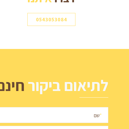
0543053084
לתיאום ביקור
חינם
*
שם