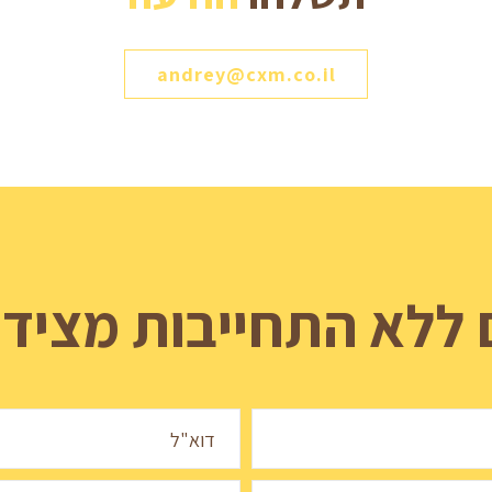
andrey@cxm.co.il
 ללא התחייבות מציד
דוא"ל