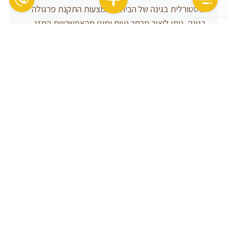
ופסטורלית בגינה של הבית. באמצעות התקנת פרגולה
בגינה, ניתן ליצור מרחב נעים ומוגן מהאפשרויות המזג
הנמוכות, וליהנות מיציבה ויעילות גבוהה לאזור הישיבה.
אזורי ישיבה אחרים בחלל החיצוני
לפרגולות אלומיניום יש גם אפשרויות שימוש רבות נוספות
בחלל החיצוני של הבית. באפשרותך ליצור אזורי ישיבה
נוספים במרפסות או בחצר האחורית, בהתאם לצרכים
ולמראה האסתטי שברצונך ליצור.
באמצעות השימוש בפרגולות אלומיניום, תוכל ליהנות
מחללים חיצוניים מרהיבים שמספקים עבורך מרחבי צל,
ישיבה ופנאי באיכות ותכליתיות. עם הפרגולות
המתאימות, ניתן ליצור חללים חיצוניים יפים ומוגן בצורה
יעילה ואלגנטית.